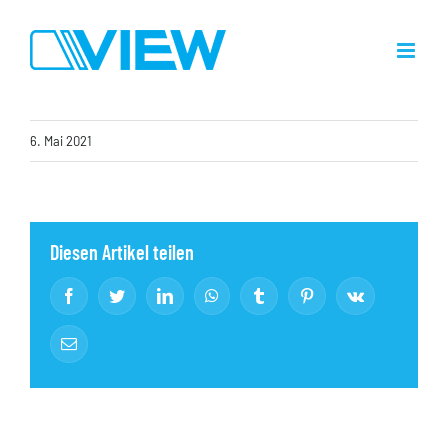
Zum
Inhalt
springen
6. Mai 2021
Diesen Artikel teilen
Facebook
Twitter
LinkedIn
WhatsApp
Tumblr
Pinterest
Vk
E-
Mail